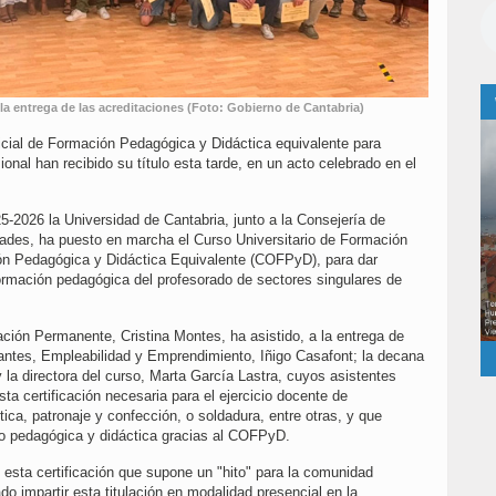
la entrega de las acreditaciones (Foto: Gobierno de Cantabria)
ficial de Formación Pedagógica y Didáctica equivalente para
nal han recibido su título esta tarde, en un acto celebrado en el
5-2026 la Universidad de Cantabria, junto a la Consejería de
ades, ha puesto en marcha el Curso Universitario de Formación
ón Pedagógica y Didáctica Equivalente (COFPyD), para dar
ormación pedagógica del profesorado de sectores singulares de
ción Permanente, Cristina Montes, ha asistido, a la entrega de
diantes, Empleabilidad y Emprendimiento, Iñigo Casafont; la decana
la directora del curso, Marta García Lastra, cuyos asistentes
ta certificación necesaria para el ejercicio docente de
ica, patronaje y confección, o soldadura, entre otras, y que
no pedagógica y didáctica gracias al COFPyD.
 esta certificación que supone un "hito" para la comunidad
o impartir esta titulación en modalidad presencial en la