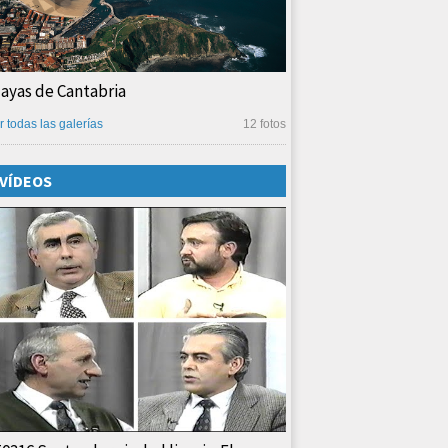
layas de Cantabria
r todas las galerías
12 fotos
VÍDEOS