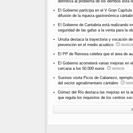
definitiva al problema de los derribos esta l
El Gobierno participa en el V Gran Capítul
difusión de la riqueza gastronómica cántab
El Gobierno de Cantabria está realizando ins
seguridad de las gafas a la venta para la o
Urrutia destaca la trayectoria y vocación d
prevención en el medio acuático
08/08/2
El PP de Reinosa celebra que el área de au
El Gobierno acometerá varias mejoras en e
cercana a los 50.000 euros
08/08/26
Susinos visita Picos de Cabariezo, ejemplo d
del sector agroalimentario cántabro
08/0
Gómez del Río destaca las mejoras en la ate
que regula los requisitos de los centros so