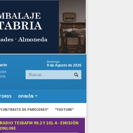
Domingo
acto
9 de Agosto de 2026
ción
ria.
TOROS
OPINIÓN
"CONTRASTE DE PARECERES"
"YOUTUBE"
RADIO TEIBAFM 99.2 Y 101.4 - EMISIÓN
ONLINE