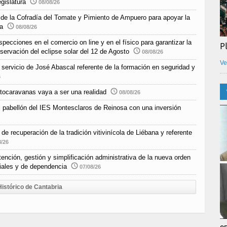
egislatura
08/08/26
o de la Cofradía del Tomate y Pimiento de Ampuero para apoyar la
ra
08/08/26
pecciones en el comercio on line y en el físico para garantizar la
P
bservación del eclipse solar del 12 de Agosto
08/08/26
Ve
e servicio de José Abascal referente de la formación en seguridad y
6
tocaravanas vaya a ser una realidad
08/08/26
l pabellón del IES Montesclaros de Reinosa con una inversión
e recuperación de la tradición vitivinícola de Liébana y referente
8/26
nción, gestión y simplificación administrativa de la nueva orden
ciales y de dependencia
07/08/26
Histórico de Cantabria