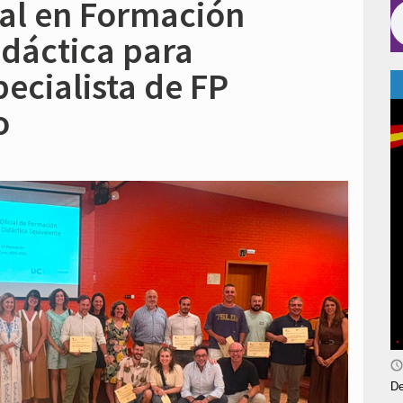
cial en Formación
dáctica para
ecialista de FP
o
De