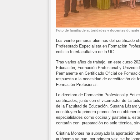
Foto de familia de autoridades y docentes durante 
Los veinte primeros alumnos del certificado o
Profesorado Especialista en Formación Profesio
edificio Interfacultativo de la UC.
Tras varios años de trabajo, en este curso 202
Educación, Formación Profesional y Universid
Permanente en Certificado Oficial de Formaci
respuesta a la necesidad de acreditación de f
Formación Profesional.
La directora de Formación Profesional y Educa
certificados, junto con el vicerrector de Estu
de la Facultad de Educación, Susana Lázaro y 
constituyen la primera promoción en obtener es
especialidades como cocina y pastelería, estét
contarán con preparación no solo técnica, si
Cristina Montes ha subrayado la aportación de
autónoma ya que, por primera vez, se ha lograd