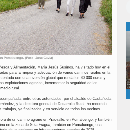
 en Pomaluengo. (Foto: Jose Cavia)
Pesca y Alimentación, María Jesús Susinos, ha visitado hoy en el
adas para la mejora y adecuación de varios caminos rurales en la
contado con una inversión global que ronda los 80.000 euros y
las explotaciones agrarias, incrementar la seguridad de los
 medio rural.
 acompañada, entre otras autoridades, por el alcalde de Castañeda,
nández, y la directora general de Desarrollo Rural, ha recorrido
 trabajos, ya finalizados y en servicio de todos los vecinos.
ejora de un camino agrario en Praovalle, en Pomaluengo, y también
mino en la zona de Sola Fragua, también en Pomaluengo, una
toria de inversiones en infraestructuras agrarias de 2025.