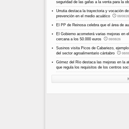
seguridad de las gafas a la venta para la o
Urrutia destaca la trayectoria y vocación d
prevención en el medio acuático
08/08/2
El PP de Reinosa celebra que el área de au
El Gobierno acometerá varias mejoras en e
cercana a los 50.000 euros
08/08/26
Susinos visita Picos de Cabariezo, ejemplo d
del sector agroalimentario cántabro
08/0
Gómez del Río destaca las mejoras en la ate
que regula los requisitos de los centros so