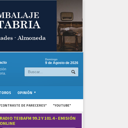
Domingo
acto
9 de Agosto de 2026
ción
ria.
TOROS
OPINIÓN
"CONTRASTE DE PARECERES"
"YOUTUBE"
RADIO TEIBAFM 99.2 Y 101.4 - EMISIÓN
ONLINE