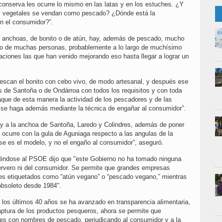
 conserva les ocurre lo mismo en las latas y en los estuches. ¿Y
os vegetales se vendan como pescado? ¿Dónde está la
on el consumidor?”.
e anchoas, de bonito o de atún, hay, además de pescado, mucho
cio de muchas personas, probablemente a lo largo de muchísimo
ciones las que han venido mejorando eso hasta llegar a lograr un
pescan el bonito con cebo vivo, de modo artesanal, y después ese
 de Santoña o de Ondárroa con todos los requisitos y con toda
aque de esta manera la actividad de los pescadores y de las
e se haga además mediante la técnica de engañar al consumidor”.
a y a la anchoa de Santoña, Laredo y Colindres, además de poner
 ocurre con la gula de Aguniaga respecto a las angulas de la
se es el modelo, y no el engaño al consumidor”, aseguró.
rigiéndose al PSOE dijo que "este Gobierno no ha tomado ninguna
ervero ni del consumidor. Se permite que grandes empresas
es etiquetados como “atún vegano” o “pescado vegano,” mientras
obsoleto desde 1984".
 los últimos 40 años se ha avanzado en transparencia alimentaria,
aptura de los productos pesqueros, ahora se permite que
les con nombres de pescado, perjudicando al consumidor y a la