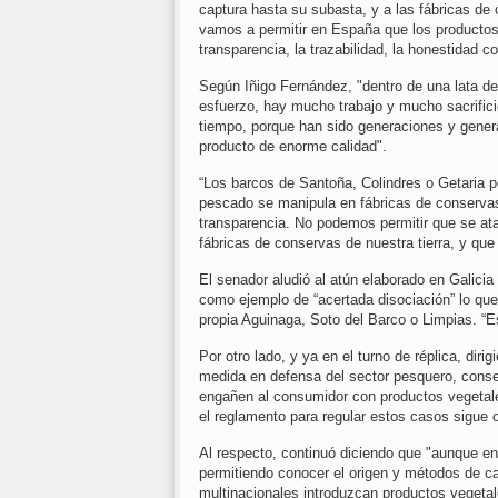
captura hasta su subasta, y a las fábricas de
vamos a permitir en España que los product
transparencia, la trazabilidad, la honestidad c
Según Iñigo Fernández, "dentro de una lata d
esfuerzo, hay mucho trabajo y mucho sacrifi
tiempo, porque han sido generaciones y genera
producto de enorme calidad".
“Los barcos de Santoña, Colindres o Getaria 
pescado se manipula en fábricas de conservas
transparencia. No podemos permitir que se at
fábricas de conservas de nuestra tierra, y qu
El senador aludió al atún elaborado en Galici
como ejemplo de “acertada disociación” lo que
propia Aguinaga, Soto del Barco o Limpias. “E
Por otro lado, y ya en el turno de réplica, di
medida en defensa del sector pesquero, cons
engañen al consumidor con productos vegetal
el reglamento para regular estos casos sigue 
Al respecto, continuó diciendo que "aunque en
permitiendo conocer el origen y métodos de c
multinacionales introduzcan productos vegeta