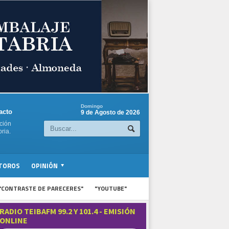
Domingo
acto
9 de Agosto de 2026
ción
ria.
TOROS
OPINIÓN
"CONTRASTE DE PARECERES"
"YOUTUBE"
RADIO TEIBAFM 99.2 Y 101.4 - EMISIÓN
ONLINE