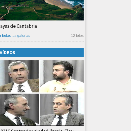
layas de Cantabria
r todas las galerías
12 fotos
VÍDEOS