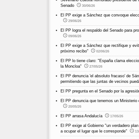
Senado
30/06/26
El PP exige a Sánchez que convoque elecc
29/06/26
El PP logra el respaldo del Senado para pro
09/06/26
El PP exige a Sánchez que rectifique y evit
próximo recibo"
02/06/26
El PP lo tiene claro: "España clama elecci
la Moncloa"
27/05/26
El PP denuncia 'el absoluto fracaso' de Sán
permitiendo que las juntas de vecinos pued
El PP pregunta en el Senado por la agresió
El PP denuncia que tenemos un Ministerio d
20/05/26
El PP arrasa Andalucía
17/05/26
El PP exige al Gobierno "un verdadero plan 
a ocupar el lugar que le corresponde"
13