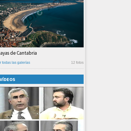
layas de Cantabria
r todas las galerías
12 fotos
VÍDEOS