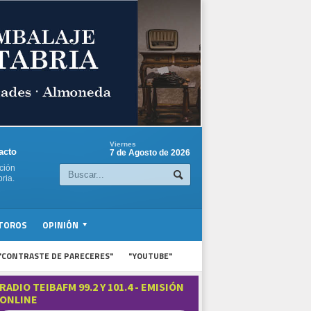
Viernes
acto
7 de Agosto de 2026
ción
ria.
TOROS
OPINIÓN
"CONTRASTE DE PARECERES"
"YOUTUBE"
RADIO TEIBAFM 99.2 Y 101.4 - EMISIÓN
ONLINE