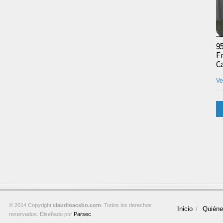
9
F
C
Ve
© 2014 Copyright
claudioacebo.com
. Todos los derechos
Inicio
Quién
reservados. Diseñado por
Parsec