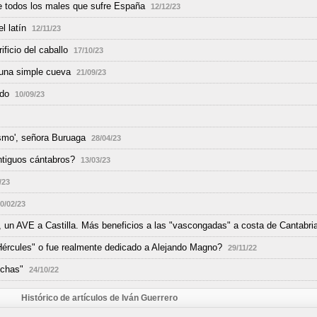
de todos los males que sufre España
12/12/23
l latín
12/11/23
ificio del caballo
17/10/23
 una simple cueva
21/09/23
ado
10/09/23
ismo', señora Buruaga
28/04/23
ntiguos cántabros?
13/03/23
/23
0/02/23
o, un AVE a Castilla. Más beneficios a las "vascongadas" a costa de Cantabria
Hércules" o fue realmente dedicado a Alejando Magno?
29/11/22
echas"
24/10/22
Histórico de artículos de Iván Guerrero