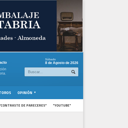
Sábado
acto
8 de Agosto de 2026
ción
ria.
TOROS
OPINIÓN
"CONTRASTE DE PARECERES"
"YOUTUBE"