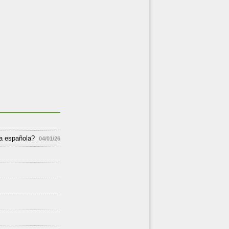
va española?
04/01/26