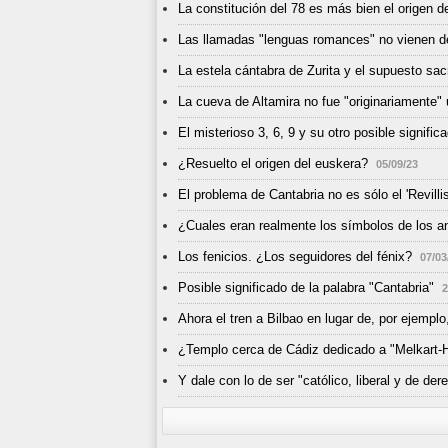
La constitución del 78 es más bien el origen 
Las llamadas "lenguas romances" no vienen de
La estela cántabra de Zurita y el supuesto sacr
La cueva de Altamira no fue "originariamente"
El misterioso 3, 6, 9 y su otro posible signific
¿Resuelto el origen del euskera?
05/09/23
El problema de Cantabria no es sólo el 'Revill
¿Cuales eran realmente los símbolos de los a
Los fenicios. ¿Los seguidores del fénix?
07/03
Posible significado de la palabra "Cantabria"
2
Ahora el tren a Bilbao en lugar de, por ejempl
¿Templo cerca de Cádiz dedicado a "Melkart-
Y dale con lo de ser "católico, liberal y de der