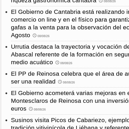
riqueza gastronómica cántabra
08/08/26
El Gobierno de Cantabria está realizando 
comercio on line y en el físico para garanti
gafas a la venta para la observación del ec
Agosto
08/08/26
Urrutia destaca la trayectoria y vocación d
Abascal referente de la formación en segu
medio acuático
08/08/26
El PP de Reinosa celebra que el área de 
ser una realidad
08/08/26
El Gobierno acometerá varias mejoras en e
Montesclaros de Reinosa con una inversió
euros
08/08/26
Susinos visita Picos de Cabariezo, ejempl
tradición vitivinícola de Liébana y referent