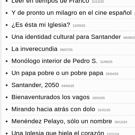
Leer en tiempos de Franco
11/12/25
Y de pronto un milagro en el cine español
¿Es ésta mi Iglesia?
12/09/25
Una identidad cultural para Santander
08/08/2
La inverecundia
08/07/25
Monólogo interior de Pedro S.
11/06/25
Un papa pobre o un pobre papa
25/04/25
Santander, 2050
04/04/25
Bienaventurados los vagos
19/03/25
Mirando hacia atrás con dolo
31/01/25
Menéndez Pelayo, sólo un nombre
30/12/24
Una Iglesia que hiela el corazón
22/11/24